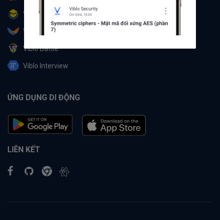
Viblo Learning
Viblo Partner
Viblo Battle
Viblo Interview
ỨNG DỤNG DI ĐỘNG
LIÊN KẾT