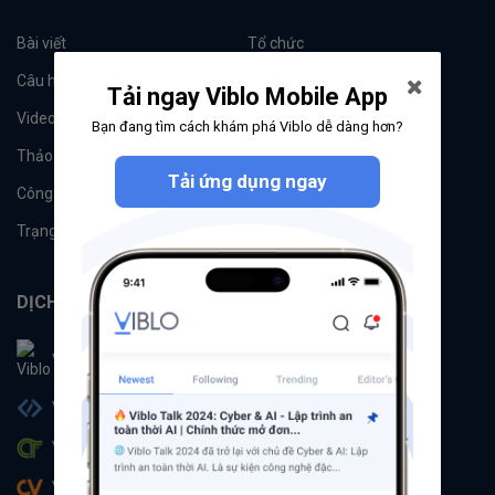
Bài viết
Tổ chức
Câu hỏi
Tags
Tải ngay Viblo Mobile App
Videos
Tác giả
Bạn đang tìm cách khám phá Viblo dễ dàng hơn?
Thảo luận
Đề xuất hệ thống
Tải ứng dụng ngay
Công cụ
Machine Learning
Trạng thái hệ thống
DỊCH VỤ
Viblo
Viblo Code
Viblo CTF
Viblo CV