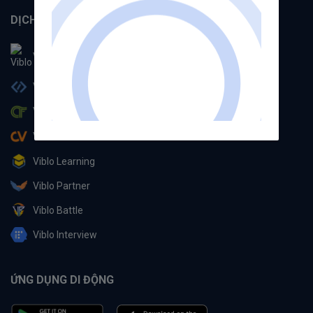
DỊCH VỤ
Viblo
Viblo Code
Viblo CTF
Viblo CV
Viblo Learning
Viblo Partner
Viblo Battle
Viblo Interview
ỨNG DỤNG DI ĐỘNG