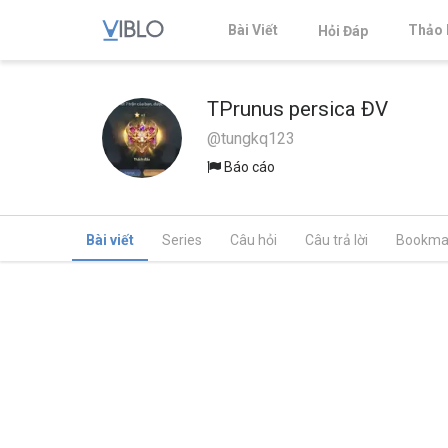
Bài Viết
Thảo 
Hỏi Đáp
TPrunus persica ĐV
@tungkq123
Báo cáo
Bài viết
Series
Câu hỏi
Câu trả lời
Bookma