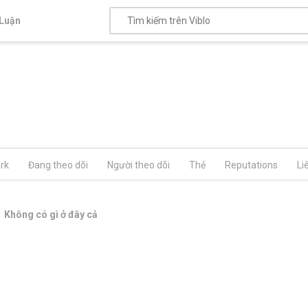
Luận
rk
Đang theo dõi
Người theo dõi
Thẻ
Reputations
Li
Không có gì ở đây cả