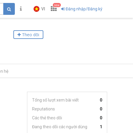
new
VI
Đăng nhập/Đăng ký
Theo dõi
ên hệ
Tổng số lượt xem bài viết
0
Reputations
0
Các thẻ theo dõi
0
Đang theo dõi các người dùng
1