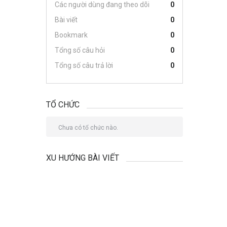
Các người dùng đang theo dõi
0
Bài viết
0
Bookmark
0
Tổng số câu hỏi
0
Tổng số câu trả lời
0
TỔ CHỨC
Chưa có tổ chức nào.
XU HƯỚNG BÀI VIẾT