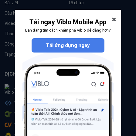
Bài viết
Tổ chức
Câu hỏi
Tags
Tải ngay Viblo Mobile App
Videos
Tác giả
Bạn đang tìm cách khám phá Viblo dễ dàng hơn?
Thảo luận
Đề xuất hệ thống
Công cụ
Machine Learning
Tải ứng dụng ngay
Trạng thái hệ thống
DỊCH VỤ
Viblo
Viblo Code
Viblo CTF
Viblo CV
Viblo Learning