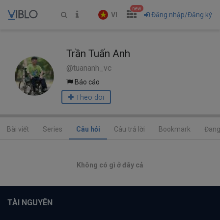
new
VI
Đăng nhập/Đăng ký
Trần Tuấn Anh
@tuananh_vc
Báo cáo
Theo dõi
Bài viết
Series
Câu hỏi
Câu trả lời
Bookmark
Đang
Không có gì ở đây cả
TÀI NGUYÊN