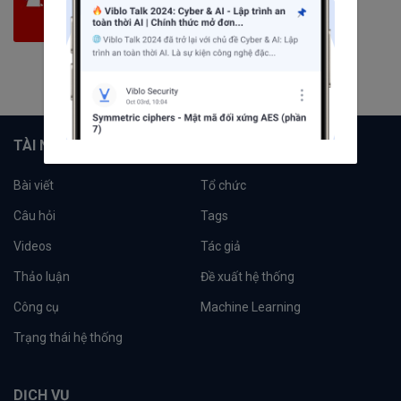
2272
bài viết
58
câu hỏi
1141
người theo dõi
Theo dõi
TÀI NGUYÊN
Bài viết
Tổ chức
Câu hỏi
Tags
Videos
Tác giả
Thảo luận
Đề xuất hệ thống
Công cụ
Machine Learning
Trạng thái hệ thống
DỊCH VỤ