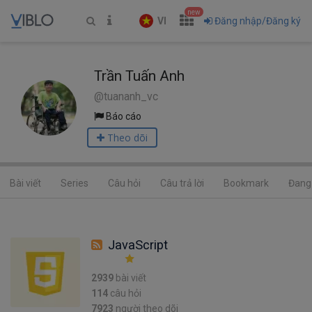
new
VI
Đăng nhập/Đăng ký
Trần Tuấn Anh
@tuananh_vc
Báo cáo
Theo dõi
Bài viết
Series
Câu hỏi
Câu trả lời
Bookmark
Đang 
JavaScript
2939
bài viết
114
câu hỏi
7923
người theo dõi