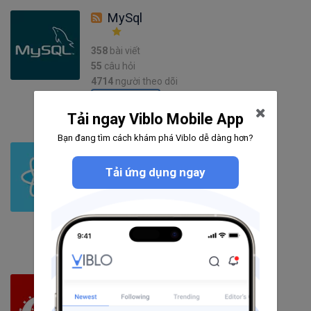
MySql
358
bài viết
55
câu hỏi
4714
người theo dõi
Theo dõi
Tải ngay Viblo Mobile App
Bạn đang tìm cách khám phá Viblo dễ dàng hơn?
ReactJS
Tải ứng dụng ngay
1129
bài viết
80
câu hỏi
5128
người theo dõi
Theo dõi
Ruby on Rails