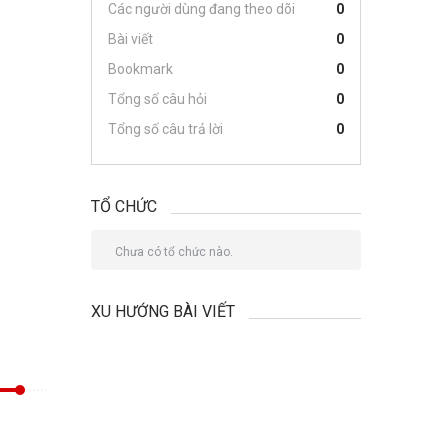
Các người dùng đang theo dõi
0
Bài viết
0
Bookmark
0
Tổng số câu hỏi
0
Tổng số câu trả lời
0
TỔ CHỨC
Chưa có tổ chức nào.
XU HƯỚNG BÀI VIẾT