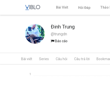
Bài Viết
Thảo 
Hỏi Đáp
Đinh Trung
@trungdn
Báo cáo
Bài viết
Series
Câu hỏi
Câu trả lời
Bookma
1