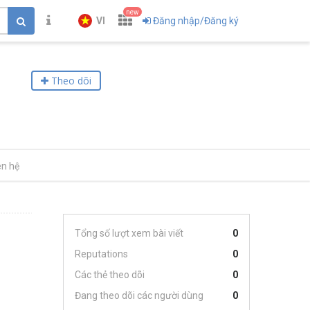
new
VI
Đăng nhập/Đăng ký
Theo dõi
ên hệ
Tổng số lượt xem bài viết
0
Reputations
0
Các thẻ theo dõi
0
Đang theo dõi các người dùng
0