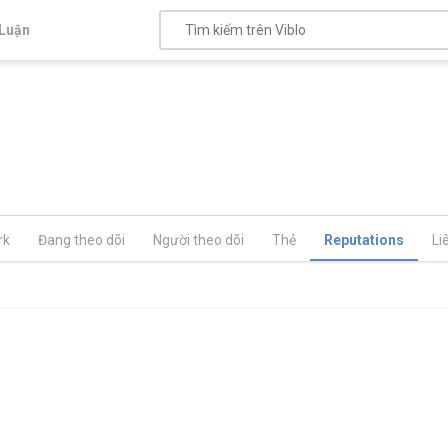
Luận
rk
Đang theo dõi
Người theo dõi
Thẻ
Reputations
Li