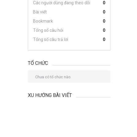
Các người dùng đang theo dõi
0
Bài viết
0
Bookmark
0
Tổng số câu hỏi
0
Tổng số câu trả lời
0
TỔ CHỨC
Chưa có tổ chức nào.
XU HƯỚNG BÀI VIẾT