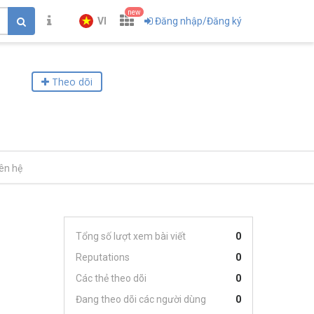
new
VI
Đăng nhập/Đăng ký
Theo dõi
iên hệ
Tổng số lượt xem bài viết
0
Reputations
0
Các thẻ theo dõi
0
Đang theo dõi các người dùng
0