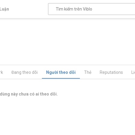
Luận
rk
Đang theo dõi
Người theo dõi
Thẻ
Reputations
L
dùng này chưa có ai theo dõi.