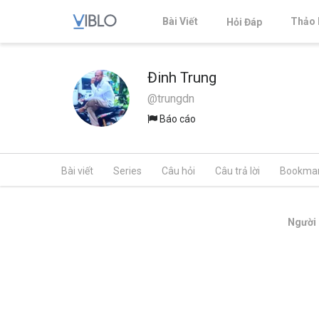
Bài Viết
Thảo 
Hỏi Đáp
Đinh Trung
@trungdn
Báo cáo
Bài viết
Series
Câu hỏi
Câu trả lời
Bookma
Người 