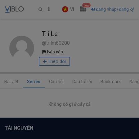
new
VI
Đăng nhập/Đăng ký
Tri Le
@trilm60200
Báo cáo
Theo dõi
Bài viết
Series
Câu hỏi
Câu trả lời
Bookmark
Đang
Không có gì ở đây cả
TÀI NGUYÊN