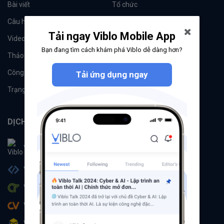
Bài viết
Tổ chức
Câu hỏi
Tags
Tải ngay Viblo Mobile App
Videos
Tác giả
Bạn đang tìm cách khám phá Viblo dễ dàng hơn?
Thảo luận
Đề xuất hệ thống
Công cụ
Machine Learning
Tải ứng dụng ngay
Trạng thái hệ thống
DỊCH VỤ
Viblo
Viblo Code
Viblo CTF
Viblo CV
Viblo Learning