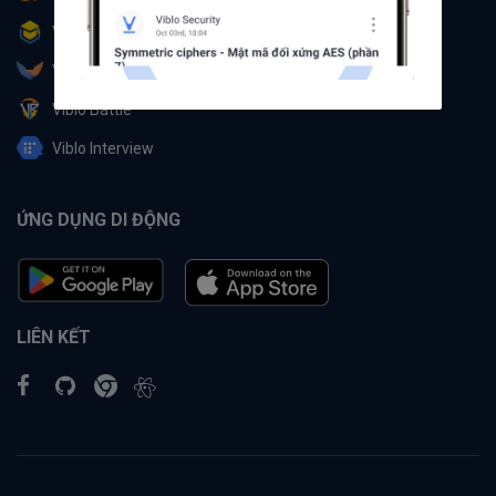
Viblo Learning
Viblo Partner
Viblo Battle
Viblo Interview
ỨNG DỤNG DI ĐỘNG
LIÊN KẾT