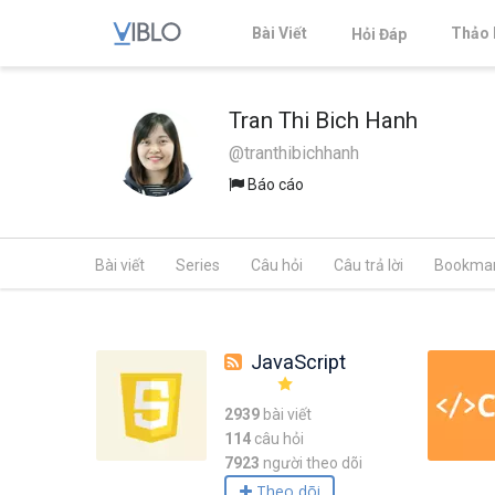
Bài Viết
Thảo 
Hỏi Đáp
Tran Thi Bich Hanh
@tranthibichhanh
Báo cáo
Bài viết
Series
Câu hỏi
Câu trả lời
Bookma
JavaScript
2939
bài viết
114
câu hỏi
7923
người theo dõi
Theo dõi