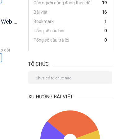
Các người dùng đang theo dõi
19
Bài viết
16
ices (AWS)
Bookmark
1
Tổng số câu hỏi
0
Tổng số câu trả lời
0
o dõi
TỔ CHỨC
Chưa có tổ chức nào.
XU HƯỚNG BÀI VIẾT