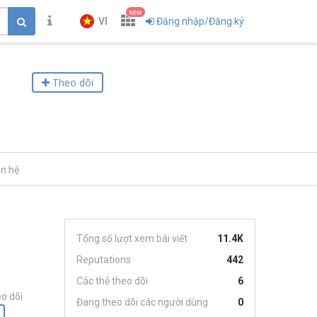
new
VI
Đăng nhập/Đăng ký
Theo dõi
ên hệ
Tổng số lượt xem bài viết
11.4K
Reputations
442
Các thẻ theo dõi
6
o dõi
Đang theo dõi các người dùng
0