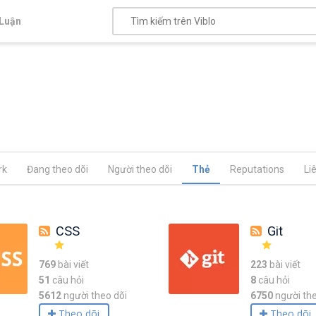
Luận
rk
Đang theo dõi
Người theo dõi
Thẻ
Reputations
Li
CSS
Git
769
bài viết
223
bài viết
51
câu hỏi
8
câu hỏi
5612
người theo dõi
6750
người the
Theo dõi
Theo dõi