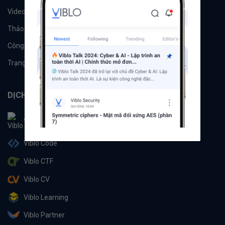
Videos
Tác giả
Thảo luận
Đề xuất hệ thống
Công cụ
Machine Learning
Trạng thái hệ thống
DỊCH VỤ
Viblo
Viblo Code
Viblo CTF
Viblo CV
Viblo Learning
Viblo Partner