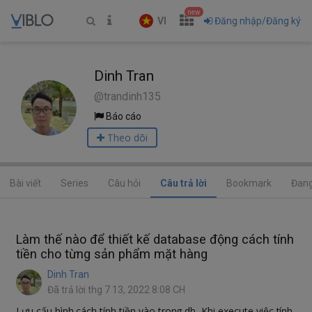
new
VI
Đăng nhập/Đăng ký
Dinh Tran
@trandinh135
Báo cáo
Theo dõi
Bài viết
Series
Câu hỏi
Câu trả lời
Bookmark
Đang
Làm thế nào để thiết kế database động cách tính
tiền cho từng sản phẩm mặt hàng
Dinh Tran
Đã trả lời thg 7 13, 2022 8:08 CH
Lưu cấu hình cách tính tiền vào trong db, Khi execute việc tính