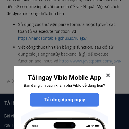
tiền sẽ combine input với formula để ra kết quả. Một số cách
để dynamic công thức tính tiền
Sử dụng các thư viện parse formula hoặc tự viết các
toán tử và execute function. vd
https://handsontable.github.io/ruleJS/
Viết công thức tính tiền bằng js function, sau đó sử
dụng các js engine(tùy backend là gì) để execute
function and input. vd
https://www.javatpoint.com/java-
nashorn
Tải ngay Viblo Mobile App
0
Bạn đang tìm cách khám phá Viblo dễ dàng hơn?
Tải ứng dụng ngay
TÀI NGUYÊN
Bài viết
Tổ chức
Câu hỏi
Tags