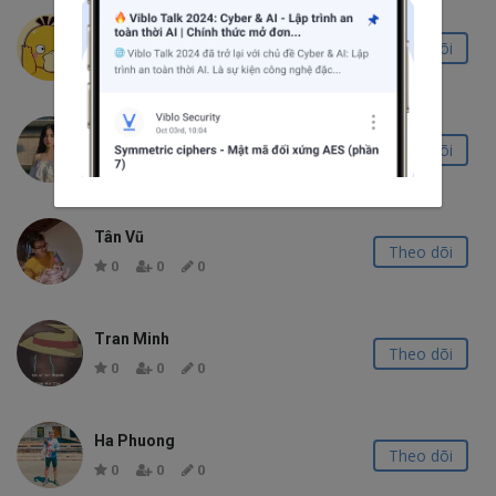
Nguyễn Quang Thìn
Theo dõi
0
0
0
Cute Kaiz
Theo dõi
0
0
0
Tân Vũ
Theo dõi
0
0
0
Tran Minh
Theo dõi
0
0
0
Ha Phuong
Theo dõi
0
0
0