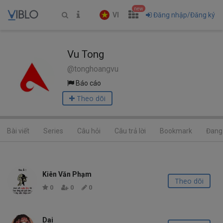
new
VI
Đăng nhập/Đăng ký
Vu Tong
@tonghoangvu
Báo cáo
Theo dõi
Bài viết
Series
Câu hỏi
Câu trả lời
Bookmark
Đang 
Kiên Văn Phạm
Theo dõi
0
0
0
Dai