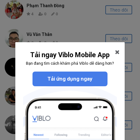
Phạm Thanh Đồng
Theo dõi
4
0
0
Vũ Văn Thân
Theo dõi
0
0
0
Tải ngay Viblo Mobile App
Đừng Quạu
Bạn đang tìm cách khám phá Viblo dễ dàng hơn?
Theo dõi
2
0
0
Tải ứng dụng ngay
Hưng Bình
Theo dõi
0
0
0
Lê Thiện
Theo dõi
0
0
0