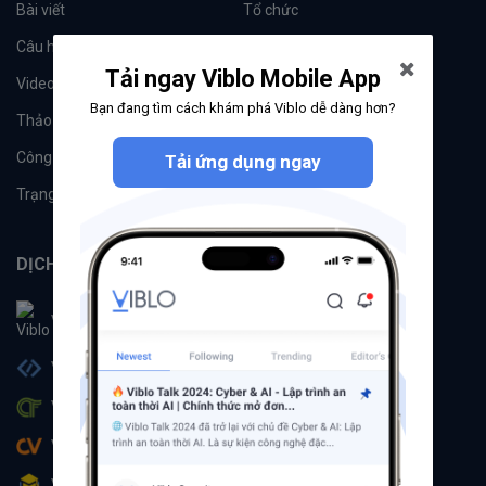
Bài viết
Tổ chức
Câu hỏi
Tags
Tải ngay Viblo Mobile App
Videos
Tác giả
Bạn đang tìm cách khám phá Viblo dễ dàng hơn?
Thảo luận
Đề xuất hệ thống
Công cụ
Machine Learning
Tải ứng dụng ngay
Trạng thái hệ thống
DỊCH VỤ
Viblo
Viblo Code
Viblo CTF
Viblo CV
Viblo Learning