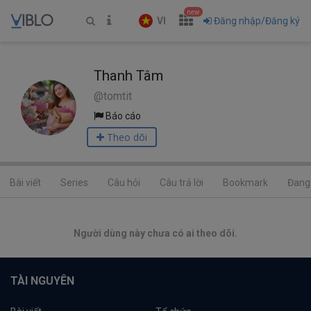
new
VI
Đăng nhập/Đăng ký
Thanh Tâm
@tomtit
Báo cáo
Theo dõi
Bài viết
Series
Câu hỏi
Câu trả lời
Bookmark
Đang 
Người dùng này chưa có ai theo dõi.
TÀI NGUYÊN