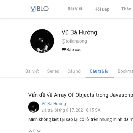
Bài Viết
Thảo 
Hỏi Đáp
Vũ Bá Hướng
@toilahuong
Báo cáo
Bài viết
Series
Câu hỏi
Câu trả lời
Bookma
Vấn đề về Array Of Objects trong Javascrip
Vũ Bá Hướng
Đã trả lời thg 6 17, 2021 8:15 SA
Mình không biết tại sao lại có lỗi trên nhưng mình 
0