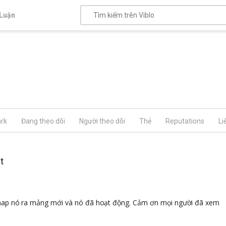
Luận
rk
Đang theo dõi
Người theo dõi
Thẻ
Reputations
Li
t
đã map nó ra mảng mới và nó đã hoạt động. Cảm ơn mọi người đã xem