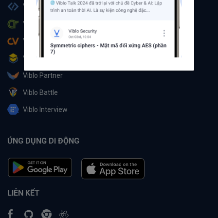
Viblo Code
Viblo CTF
Viblo CV
Viblo Learning
Viblo Partner
Viblo Battle
Viblo Interview
ỨNG DỤNG DI ĐỘNG
LIÊN KẾT