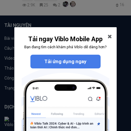
16
2.9K
25
2
TÀI NGUYÊN
Tải ngay Viblo Mobile App
Bài viết
Tổ chức
Bạn đang tìm cách khám phá Viblo dễ dàng hơn?
Câu hỏi
Tags
Videos
Tác giả
Tải ứng dụng ngay
Thảo luận
Đề xuất hệ thống
Công cụ
Machine Learning
Trạng thái hệ thống
DỊCH VỤ
Viblo