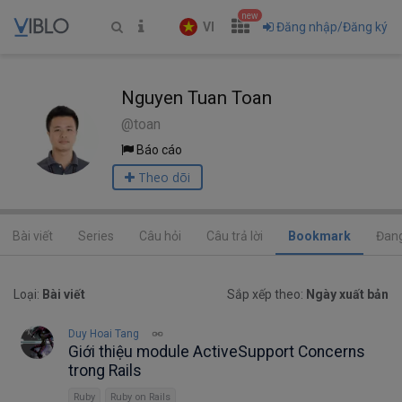
new
VI
Đăng nhập/Đăng ký
Nguyen Tuan Toan
@toan
Báo cáo
Theo dõi
Bài viết
Series
Câu hỏi
Câu trả lời
Bookmark
Đang
Loại:
Bài viết
Sắp xếp theo:
Ngày xuất bản
Duy Hoai Tang
Giới thiệu module ActiveSupport Concerns
trong Rails
Ruby
Ruby on Rails