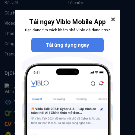
Bài viết
Tổ chức
Câu hỏi
Tags
Tải ngay Viblo Mobile App
Videos
Tác giả
Bạn đang tìm cách khám phá Viblo dễ dàng hơn?
Thảo luận
Đề xuất hệ thống
Công cụ
Machine Learning
Tải ứng dụng ngay
Trạng thái hệ thống
DỊCH VỤ
Viblo
Viblo Code
Viblo CTF
Viblo CV
Viblo Learning