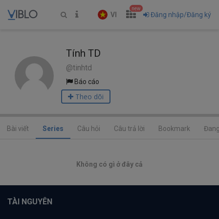
new
VI
Đăng nhập/Đăng ký
Tính TD
@tinhtd
Báo cáo
Theo dõi
Bài viết
Series
Câu hỏi
Câu trả lời
Bookmark
Đang
Không có gì ở đây cả
TÀI NGUYÊN