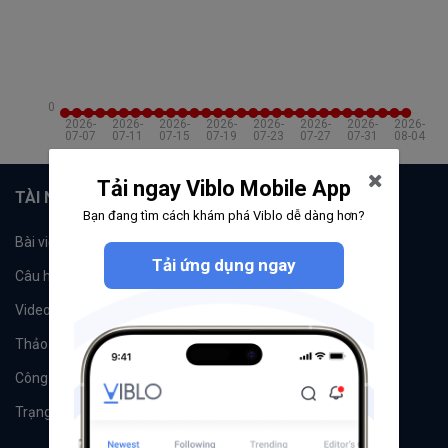
0
2026-
2026-
2026-
2026-
2026-
2026-
2026-
2026-
07-07
07-11
07-15
07-19
07-23
07-27
07-31
08-04
Tải ngay Viblo Mobile App
TÀI NGUYÊN
Bạn đang tìm cách khám phá Viblo dễ dàng hơn?
Bài viết
Tổ chức
Tải ứng dụng ngay
Câu hỏi
Tags
Videos
Tác giả
Thảo luận
Đề xuất hệ thống
Công cụ
Machine Learning
Trạng thái hệ thống