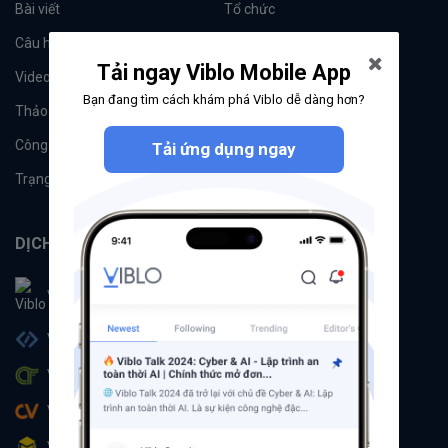
Bài viết
Tổ chức
Câu hỏi
Tags
Tải ngay Viblo Mobile App
Videos
Tác giả
Bạn đang tìm cách khám phá Viblo dễ dàng hơn?
Thảo luận
Đề xuất hệ thống
Công cụ
Machine Learning
Tải ứng dụng ngay
Trạng thái hệ thống
DỊCH VỤ
Viblo
Viblo Code
Viblo CTF
Viblo CV
Viblo Learning