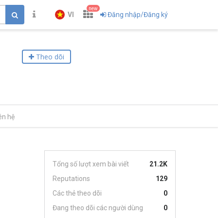
new
VI
Đăng nhập/Đăng ký
Theo dõi
ên hệ
Tổng số lượt xem bài viết
21.2K
Reputations
129
Các thẻ theo dõi
0
Đang theo dõi các người dùng
0