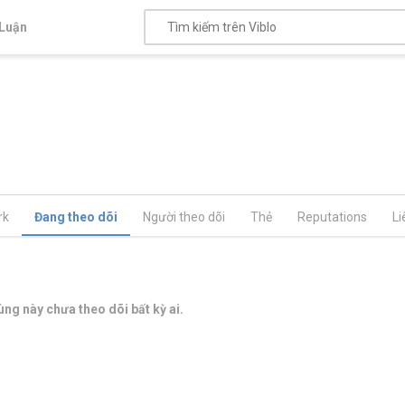
Luận
rk
Đang theo dõi
Người theo dõi
Thẻ
Reputations
Li
ng này chưa theo dõi bất kỳ ai.