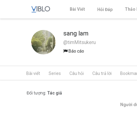
Bài Viết
Thảo 
Hỏi Đáp
sang lam
@timMitsukeru
Báo cáo
Bài viết
Series
Câu hỏi
Câu trả lời
Bookma
Đối tượng:
Tác giả
Người dù