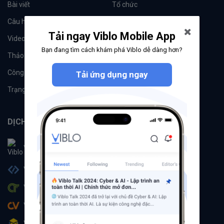
Bài viết
Tổ chức
Câu hỏi
Tags
Tải ngay Viblo Mobile App
Videos
Tác giả
Bạn đang tìm cách khám phá Viblo dễ dàng hơn?
Thảo luận
Đề xuất hệ thống
Công cụ
Machine Learning
Tải ứng dụng ngay
Trạng thái hệ thống
DỊCH VỤ
Viblo
Viblo Code
Viblo CTF
Viblo CV
Viblo Learning