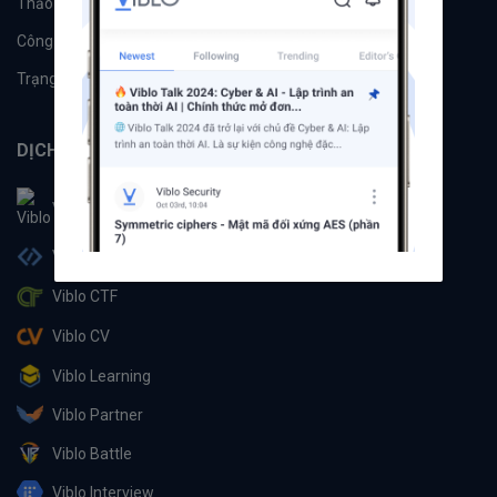
Thảo luận
Đề xuất hệ thống
Công cụ
Machine Learning
Trạng thái hệ thống
DỊCH VỤ
Viblo
Viblo Code
Viblo CTF
Viblo CV
Viblo Learning
Viblo Partner
Viblo Battle
Viblo Interview