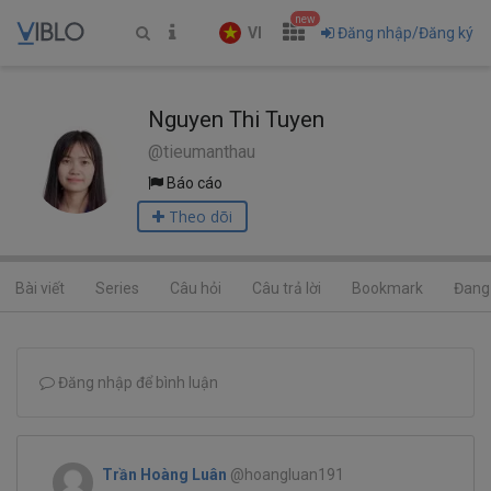
new
VI
Đăng nhập/Đăng ký
Nguyen Thi Tuyen
@tieumanthau
Báo cáo
Theo dõi
Bài viết
Series
Câu hỏi
Câu trả lời
Bookmark
Đang 
Đăng nhập để bình luận
Trần Hoàng Luân
@hoangluan191