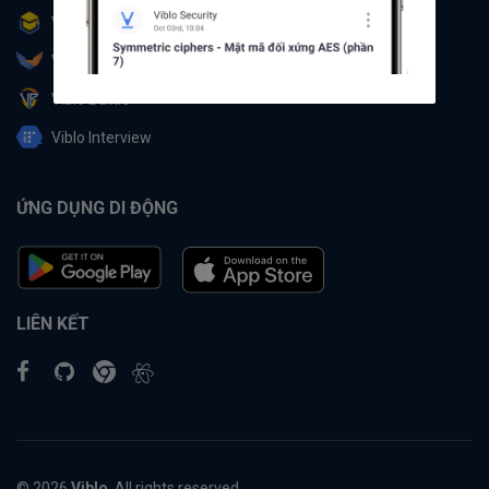
Viblo Learning
Viblo Partner
Viblo Battle
Viblo Interview
ỨNG DỤNG DI ĐỘNG
LIÊN KẾT
© 2026
Viblo
. All rights reserved.