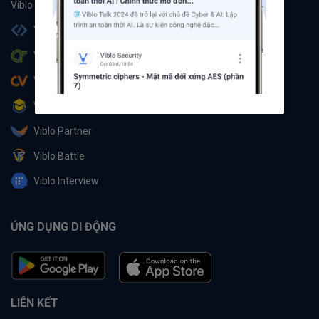
Viblo Code
Viblo CTF
Viblo CV
Viblo Learning
Viblo Partner
Viblo Battle
Viblo Interview
ỨNG DỤNG DI ĐỘNG
LIÊN KẾT