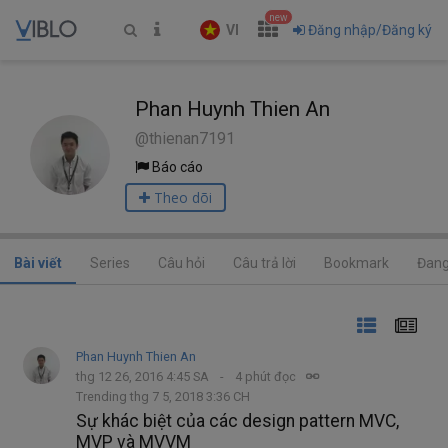
new
VI
Đăng nhập/Đăng ký
Phan Huynh Thien An
@thienan7191
Báo cáo
Theo dõi
Bài viết
Series
Câu hỏi
Câu trả lời
Bookmark
Đang
Phan Huynh Thien An
thg 12 26, 2016 4:45 SA
4 phút đọc
Trending thg 7 5, 2018 3:36 CH
Sự khác biệt của các design pattern MVC,
MVP và MVVM