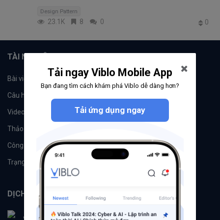
Design Pattern
23.1K
8
0
0
TÀI NGUYÊN
Tải ngay Viblo Mobile App
Bài viết
Tổ chức
Bạn đang tìm cách khám phá Viblo dễ dàng hơn?
Câu hỏi
Tags
Tải ứng dụng ngay
Videos
Tác giả
Thảo luận
Đề xuất hệ thống
Công cụ
Machine Learning
Trạng thái hệ thống
DỊCH VỤ
Viblo