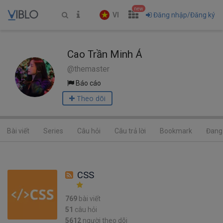
new
VI
Đăng nhập/Đăng ký
Cao Trần Minh Á
@themaster
Báo cáo
Theo dõi
Bài viết
Series
Câu hỏi
Câu trả lời
Bookmark
Đang 
CSS
769
bài viết
51
câu hỏi
5612
người theo dõi