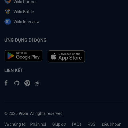
Viblo Partner
Viblo Battle
Viblo Interview
ỨNG DỤNG DI ĐỘNG
LIÊN KẾT
© 2026
Viblo
. All rights reserved.
Về chúng tôi
Phản hồi
Giúp đỡ
FAQs
RSS
Điều khoản