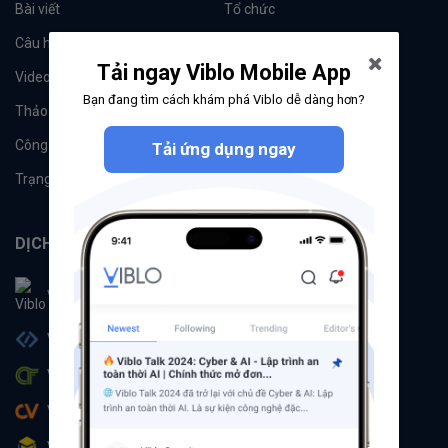
Bài viết
Tổ chức
Câu hỏi
Tags
Tải ngay Viblo Mobile App
Videos
Tác giả
Bạn đang tìm cách khám phá Viblo dễ dàng hơn?
Thảo luận
Đề xuất hệ thống
Công cụ
Machine Learning
Tải ứng dụng ngay
Trạng thái hệ thống
DỊCH VỤ
Viblo
Viblo Code
Viblo CTF
Viblo CV
Viblo Learning