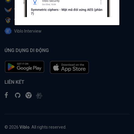
Viblo Partner
Viblo Battle
Viblo Interview
ỨNG DỤNG DI ĐỘNG
LIÊN KẾT
© 2026
Viblo
. All rights reserved.