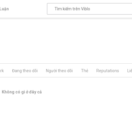
Luận
rk
Đang theo dõi
Người theo dõi
Thẻ
Reputations
Li
Không có gì ở đây cả