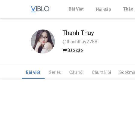
Bài Viết
Thảo 
Hỏi Đáp
Thanh Thuy
@thanhthuy2788
Báo cáo
Bài viết
Series
Câu hỏi
Câu trả lời
Bookma