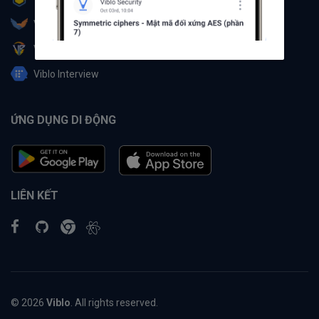
Viblo Partner
Viblo Battle
Viblo Interview
ỨNG DỤNG DI ĐỘNG
LIÊN KẾT
© 2026
Viblo
. All rights reserved.