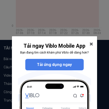
0
2026-
2026-
2026-
2026-
2026-
2026-
2026-
2026-
07-06
07-10
07-14
07-18
07-22
07-26
07-30
08-03
Tải ngay Viblo Mobile App
TÀI NGUYÊN
Bạn đang tìm cách khám phá Viblo dễ dàng hơn?
Bài viết
Tổ chức
Tải ứng dụng ngay
Câu hỏi
Tags
Videos
Tác giả
Thảo luận
Đề xuất hệ thống
Công cụ
Machine Learning
Trạng thái hệ thống