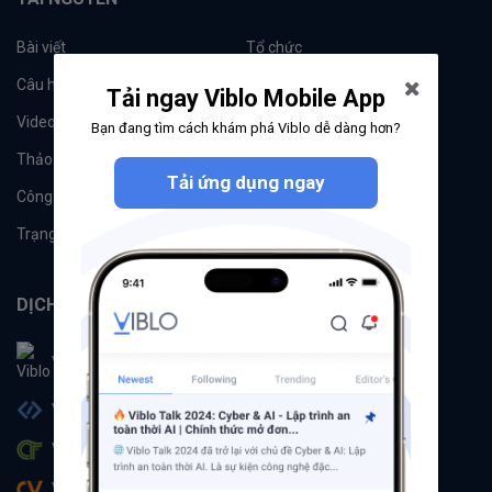
Bài viết
Tổ chức
Câu hỏi
Tags
Tải ngay Viblo Mobile App
Videos
Tác giả
Bạn đang tìm cách khám phá Viblo dễ dàng hơn?
Thảo luận
Đề xuất hệ thống
Tải ứng dụng ngay
Công cụ
Machine Learning
Trạng thái hệ thống
DỊCH VỤ
Viblo
Viblo Code
Viblo CTF
Viblo CV