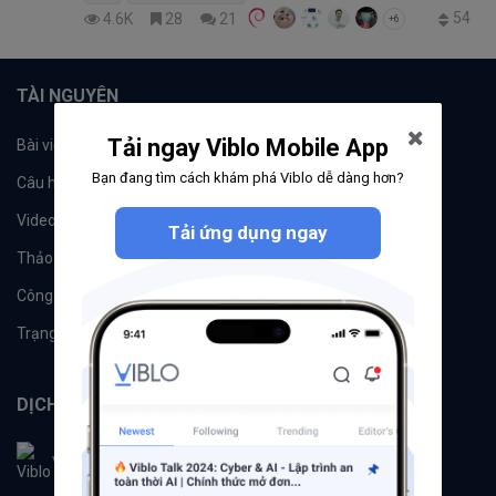
54
4.6K
28
21
+6
TÀI NGUYÊN
Tải ngay Viblo Mobile App
Bài viết
Tổ chức
Bạn đang tìm cách khám phá Viblo dễ dàng hơn?
Câu hỏi
Tags
Videos
Tác giả
Tải ứng dụng ngay
Thảo luận
Đề xuất hệ thống
Công cụ
Machine Learning
Trạng thái hệ thống
DỊCH VỤ
Viblo