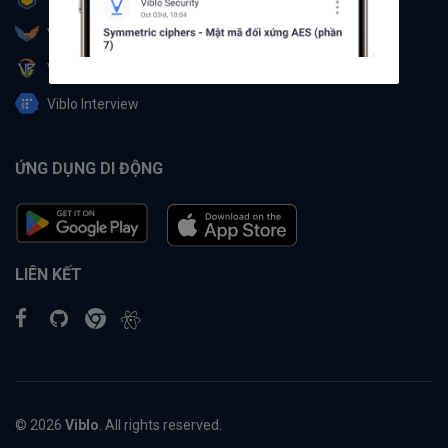
Viblo Partner
Viblo Battle
Viblo Interview
ỨNG DỤNG DI ĐỘNG
LIÊN KẾT
© 2026
Viblo
. All rights reserved.