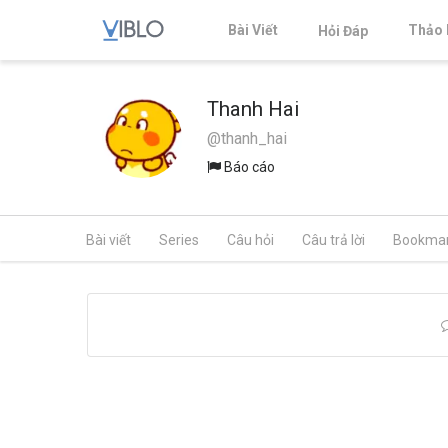
Bài Viết
Thảo 
Hỏi Đáp
Thanh Hai
@thanh_hai
Báo cáo
Bài viết
Series
Câu hỏi
Câu trả lời
Bookma