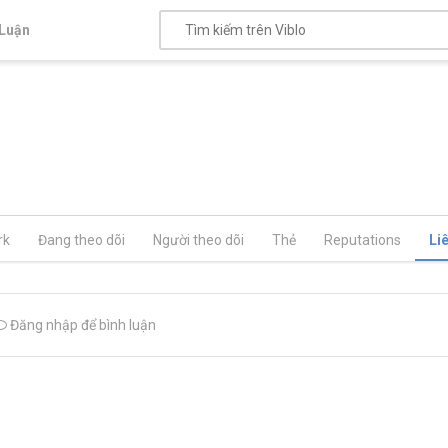
Luận
rk
Đang theo dõi
Người theo dõi
Thẻ
Reputations
Li
Đăng nhập để bình luận