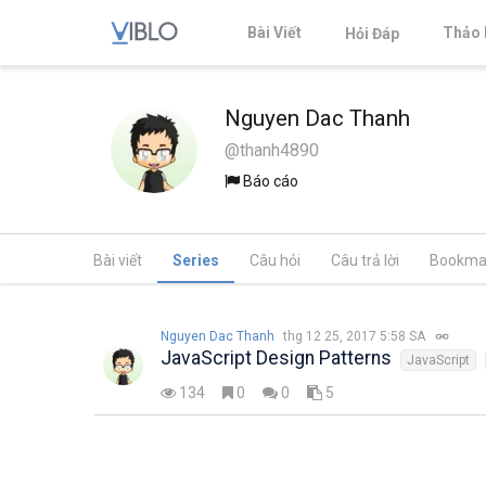
Bài Viết
Thảo 
Hỏi Đáp
Nguyen Dac Thanh
@thanh4890
Báo cáo
Bài viết
Series
Câu hỏi
Câu trả lời
Bookma
Nguyen Dac Thanh
thg 12 25, 2017 5:58 SA
JavaScript Design Patterns
JavaScript
134
0
0
5