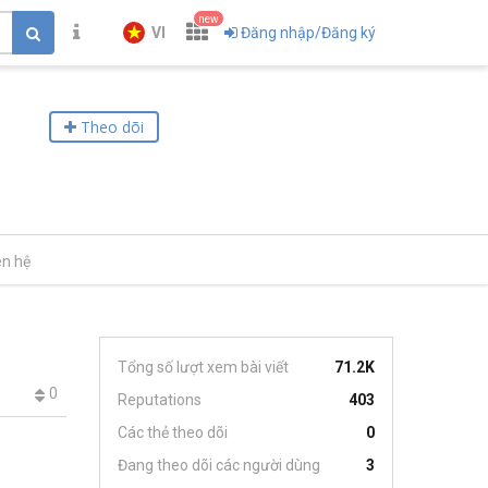
new
VI
Đăng nhập/Đăng ký
Theo dõi
ên hệ
Tổng số lượt xem bài viết
71.2K
0
Reputations
403
Các thẻ theo dõi
0
Đang theo dõi các người dùng
3