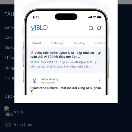
TÀI NGUYÊN
Bài viết
Tổ chức
Câu hỏi
Tags
Videos
Tác giả
Thảo luận
Đề xuất hệ thống
Công cụ
Machine Learning
Trạng thái hệ thống
DỊCH VỤ
Viblo
Viblo Code