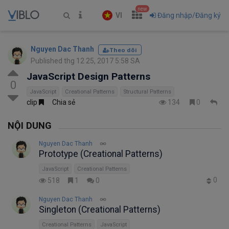
new
VI
Đăng nhập/Đăng ký
Nguyen Dac Thanh
Theo dõi
Published thg 12 25, 2017 5:58 SA
JavaScript Design Patterns
0
JavaScript
Creational Patterns
Structural Patterns
clip
Chia sẻ
134
0
NỘI DUNG
Nguyen Dac Thanh
Prototype (Creational Patterns)
JavaScript
Creational Patterns
0
518
1
0
Nguyen Dac Thanh
Singleton (Creational Patterns)
Creational Patterns
JavaScript