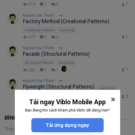
1
419
1
0
Nguyen Dac Thanh
Factory Method (Creational Patterns)
Creational Patterns
JavaScript
2
477
0
0
Nguyen Dac Thanh
Facade (Structural Patterns)
Structural Patterns
JavaScript
7
285
0
1
Nguyen Dac Thanh
Flyweight (Structural Patterns)
JavaScript
3
895
2
2
Tải ngay Viblo Mobile App
Bạn đang tìm cách khám phá Viblo dễ dàng hơn?
BÌNH LUẬN
Tải ứng dụng ngay
Thêm một bình luận