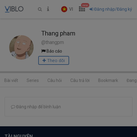
new
VI
Đăng nhập/Đăng ký
Thang pham
@thangpm
Báo cáo
Theo dõi
Bài viết
Series
Câu hỏi
Câu trả lời
Bookmark
Đang 
Đăng nhập để bình luận
TÀI NGUYÊN