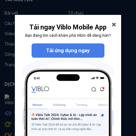
Bài viết
Tổ chức
Câu hỏi
Tags
Tải ngay Viblo Mobile App
Videos
Tác giả
Bạn đang tìm cách khám phá Viblo dễ dàng hơn?
Thảo luận
Đề xuất hệ thống
Tải ứng dụng ngay
Công cụ
Machine Learning
Trạng thái hệ thống
DỊCH VỤ
Viblo
Viblo Code
Viblo CTF
Viblo CV