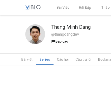
Bài Viết
Thảo 
Hỏi Đáp
Thang Minh Dang
@thangdangdev
Báo cáo
Bài viết
Series
Câu hỏi
Câu trả lời
Bookma