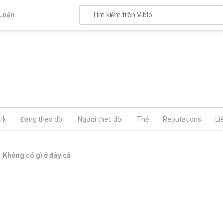
Luận
rk
Đang theo dõi
Người theo dõi
Thẻ
Reputations
Li
Không có gì ở đây cả