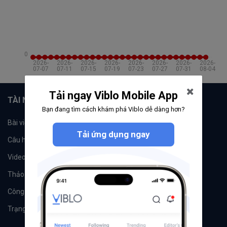
0
2026-
2026-
2026-
2026-
2026-
2026-
2026-
2026-
07-07
07-11
07-15
07-19
07-23
07-27
07-31
08-04
Tải ngay Viblo Mobile App
TÀI NGUYÊN
Bạn đang tìm cách khám phá Viblo dễ dàng hơn?
Bài viết
Tổ chức
Tải ứng dụng ngay
Câu hỏi
Tags
Videos
Tác giả
Thảo luận
Đề xuất hệ thống
Công cụ
Machine Learning
Trạng thái hệ thống