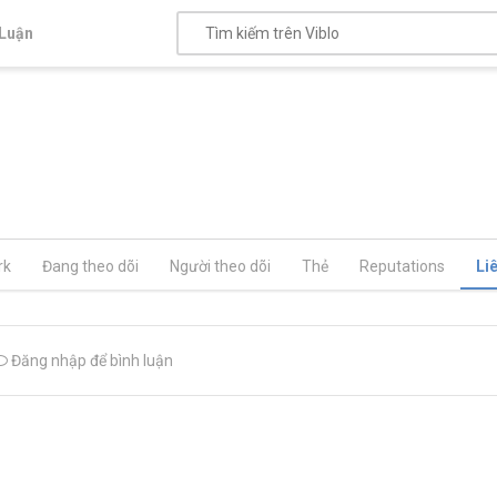
Luận
rk
Đang theo dõi
Người theo dõi
Thẻ
Reputations
Li
Đăng nhập để bình luận