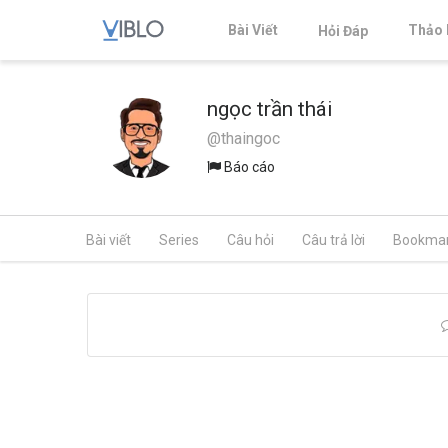
Bài Viết
Thảo 
Hỏi Đáp
ngọc trần thái
@thaingoc
Báo cáo
Bài viết
Series
Câu hỏi
Câu trả lời
Bookma