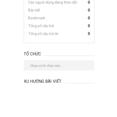
Các người dùng đang theo dõi
0
Bài viết
0
Bookmark
0
Tổng số câu hỏi
0
Tổng số câu trả lời
0
TỔ CHỨC
Chưa có tổ chức nào.
XU HƯỚNG BÀI VIẾT