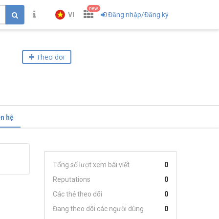
new
VI
Đăng nhập/Đăng ký
Theo dõi
ên hệ
Tổng số lượt xem bài viết
0
Reputations
0
Các thẻ theo dõi
0
Đang theo dõi các người dùng
0