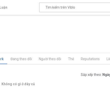
Luận
rk
Đang theo dõi
Người theo dõi
Thẻ
Reputations
Li
Sắp xếp theo:
Ngày
Không có gì ở đây cả