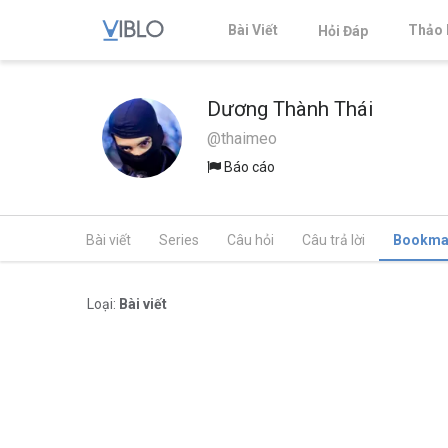
Bài Viết
Thảo 
Hỏi Đáp
Dương Thành Thái
@thaimeo
Báo cáo
Bài viết
Series
Câu hỏi
Câu trả lời
Bookma
Loại:
Bài viết