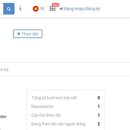
new
VI
Đăng nhập/Đăng ký
Theo dõi
ên hệ
Tổng số lượt xem bài viết
0
Reputations
1
Các thẻ theo dõi
1
lder
Đang theo dõi các người dùng
2
c