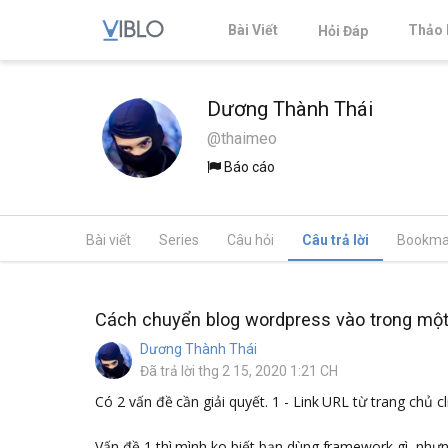
Bài Viết
Thảo 
Hỏi Đáp
Dương Thành Thái
@thaimeo
Báo cáo
Bài viết
Series
Câu hỏi
Câu trả lời
Bookma
Cách chuyển blog wordpress vào trong một
Dương Thành Thái
Đã trả lời thg 2 15, 2020 1:21 CH
Có 2 vấn đề cần giải quyết. 1 - Link URL từ trang chủ 
Vấn đề 1 thì mình ko biết bạn dùng framework gì, nhưn