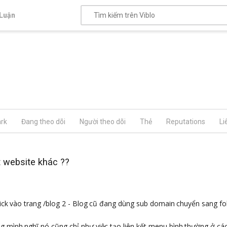
Luận
rk
Đang theo dõi
Người theo dõi
Thẻ
Reputations
Li
 website khác ??
click vào trang /blog 2 - Blog cũ đang dùng sub domain chuyển sang fo
g mình nghĩ nó cũng chỉ như việc tạo liên kết menu bình thường ở cá