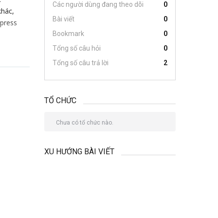
Các người dùng đang theo dõi
0
khác,
Bài viết
0
dpress
Bookmark
0
Tổng số câu hỏi
0
Tổng số câu trả lời
2
TỔ CHỨC
Chưa có tổ chức nào.
XU HƯỚNG BÀI VIẾT