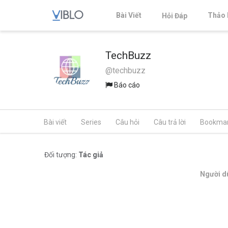
Bài Viết
Thảo 
Hỏi Đáp
TechBuzz
@techbuzz
Báo cáo
Bài viết
Series
Câu hỏi
Câu trả lời
Bookma
Đối tượng:
Tác giả
Người dù