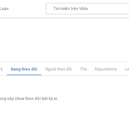
Luận
rk
Đang theo dõi
Người theo dõi
Thẻ
Reputations
Li
ng này chưa theo dõi bất kỳ ai.