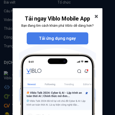
Bài viết
Tổ chức
Câu hỏi
Tags
Tải ngay Viblo Mobile App
Videos
Tác giả
Bạn đang tìm cách khám phá Viblo dễ dàng hơn?
Thảo luận
Đề xuất hệ thống
Công cụ
Machine Learning
Tải ứng dụng ngay
Trạng thái hệ thống
DỊCH VỤ
Viblo
Viblo Code
Viblo CTF
Viblo CV
Viblo Learning