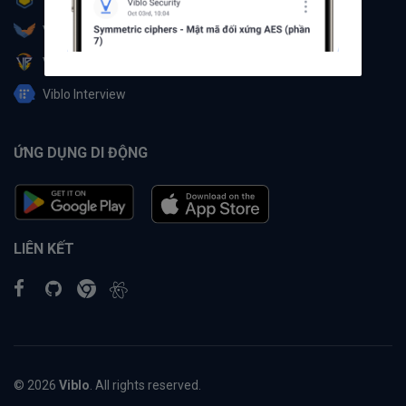
Viblo Partner
Viblo Battle
Viblo Interview
ỨNG DỤNG DI ĐỘNG
LIÊN KẾT
© 2026
Viblo
. All rights reserved.