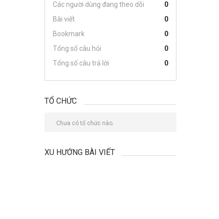
Các người dùng đang theo dõi
0
Bài viết
0
Bookmark
0
Tổng số câu hỏi
0
Tổng số câu trả lời
0
TỔ CHỨC
Chưa có tổ chức nào.
XU HƯỚNG BÀI VIẾT