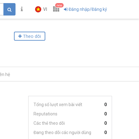
new
VI
Đăng nhập/Đăng ký
Theo dõi
iên hệ
Tổng số lượt xem bài viết
0
Reputations
0
Các thẻ theo dõi
0
Đang theo dõi các người dùng
0