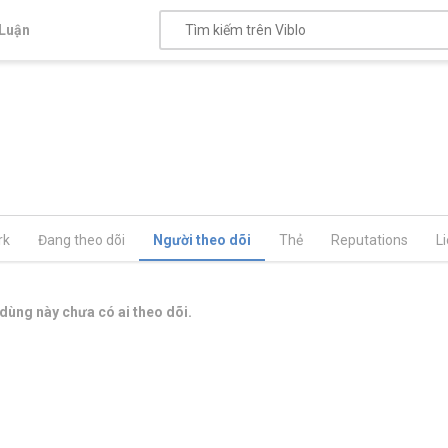
Luận
rk
Đang theo dõi
Người theo dõi
Thẻ
Reputations
L
dùng này chưa có ai theo dõi.