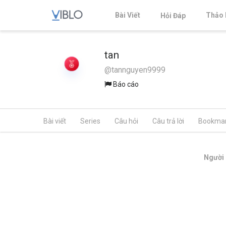
Bài Viết
Thảo 
Hỏi Đáp
tan
@tannguyen9999
Báo cáo
Bài viết
Series
Câu hỏi
Câu trả lời
Bookma
Người 