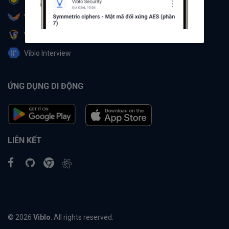
Viblo Partner
Viblo Battle
Viblo Interview
ỨNG DỤNG DI ĐỘNG
LIÊN KẾT
© 2026
Viblo
. All rights reserved.