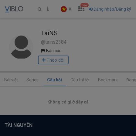
new
VI
Đăng nhập/Đăng ký
TaiNS
@tains2384
Báo cáo
Theo dõi
Bài viết
Series
Câu hỏi
Câu trả lời
Bookmark
Đang
Không có gì ở đây cả
TÀI NGUYÊN