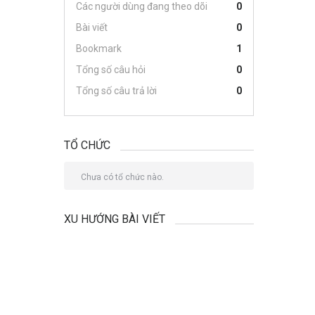
Các người dùng đang theo dõi
0
Bài viết
0
Bookmark
1
Tổng số câu hỏi
0
Tổng số câu trả lời
0
TỔ CHỨC
Chưa có tổ chức nào.
XU HƯỚNG BÀI VIẾT