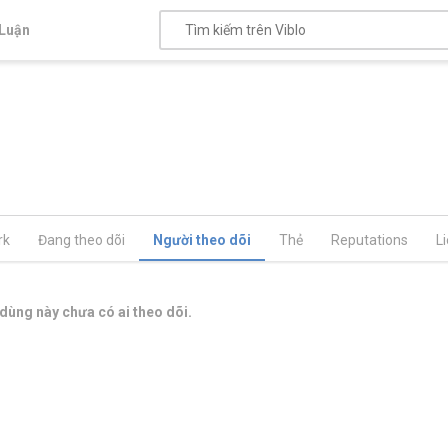
Luận
rk
Đang theo dõi
Người theo dõi
Thẻ
Reputations
L
dùng này chưa có ai theo dõi.