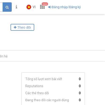
new
VI
Đăng nhập/Đăng ký
Theo dõi
iên hệ
Tổng số lượt xem bài viết
0
Reputations
0
Các thẻ theo dõi
0
Đang theo dõi các người dùng
0