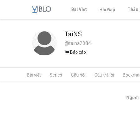
Bài Viết
Thảo 
Hỏi Đáp
TaiNS
@tains2384
Báo cáo
Bài viết
Series
Câu hỏi
Câu trả lời
Bookma
Người 