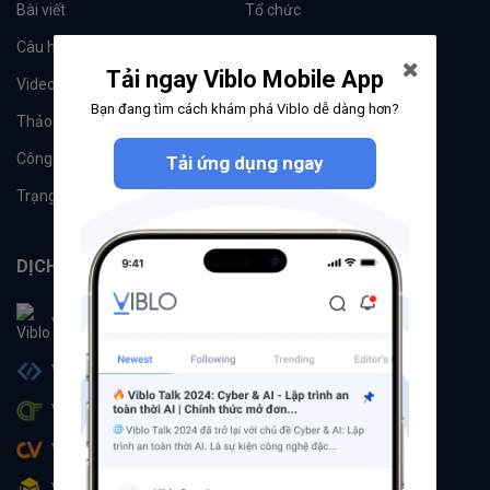
Bài viết
Tổ chức
Câu hỏi
Tags
Tải ngay Viblo Mobile App
Videos
Tác giả
Bạn đang tìm cách khám phá Viblo dễ dàng hơn?
Thảo luận
Đề xuất hệ thống
Công cụ
Machine Learning
Tải ứng dụng ngay
Trạng thái hệ thống
DỊCH VỤ
Viblo
Viblo Code
Viblo CTF
Viblo CV
Viblo Learning