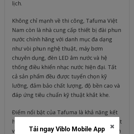
lịch.
Không chỉ mạnh về thi công, Tafuma Việt
Nam còn là nhà cung cấp thiết bị đài phun
nước chính hãng với danh mục đa dạng
như vòi phun nghệ thuật, máy bơm
chuyên dụng, đèn LED âm nước và hệ
thống điều khiển nhạc nước hiện đại. Tất
cả sản phẩm đều được tuyển chọn kỹ
lưỡng, đảm bảo chất lượng, độ bền cao và
đáp ứng tiêu chuẩn kỹ thuật khắt khe.
Điểm nổi bật của Tafuma là khả năng kết
hợp hài hòa giữa yếu tố kỹ thuật, mỹ thuật
Tải ngay Viblo Mobile App
và công nghệ, mang đến những công trình