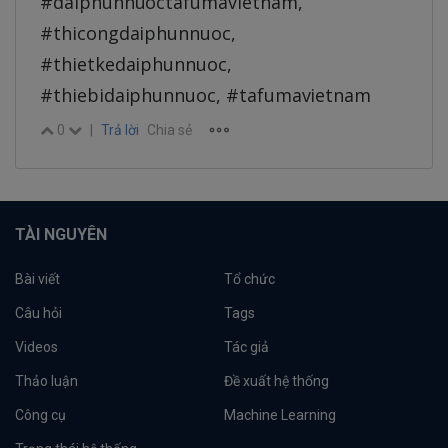
#daiphunnuoctafumavietnam,
#thicongdaiphunnuoc,
#thietkedaiphunnuoc,
#thiebidaiphunnuoc, #tafumavietnam
0
|
Trả lời
Chia sẻ
TÀI NGUYÊN
Bài viết
Tổ chức
Câu hỏi
Tags
Videos
Tác giả
Thảo luận
Đề xuất hệ thống
Công cụ
Machine Learning