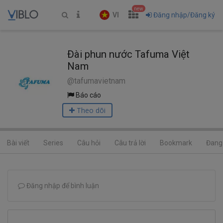
new
VI
Đăng nhập/Đăng ký
Đài phun nước Tafuma Việt
Nam
@tafumavietnam
Báo cáo
Theo dõi
Bài viết
Series
Câu hỏi
Câu trả lời
Bookmark
Đang 
Đăng nhập để bình luận